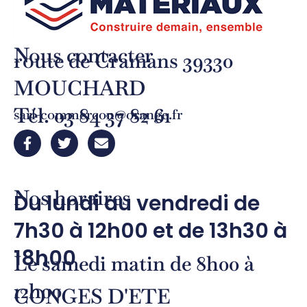
Nous contacter
route de Cramans 39330
MOUCHARD
Tél. 03 84 37 82 61
sarl-commercon@orange.fr
Nos horaires
Du lundi au vendredi de
7h30 à 12h00 et de 13h30 à
18h00
Le samedi matin de 8h00 à
12h00
CONGES D'ETE